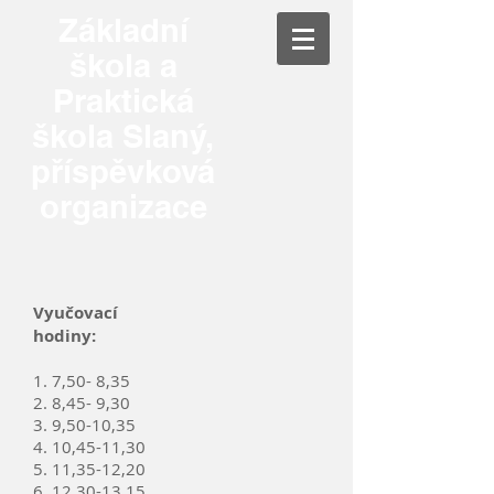
Základní
škola a
Praktická
škola Slaný,
příspěvková
organizace
Vyučovací
hodiny:
1. 7,50- 8,35
2. 8,45- 9,30
3. 9,50-10,35
4. 10,45-11,30
5. 11,35-12,20
6. 12,30-13,15