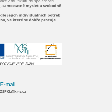
ance v multikulturní společnosti.
tě, samostatně myslet a svobodně
le jejich individuálních potřeb
.
ou, ve které se dobře pracuje
E-mail
ZSPKL@kr-s.cz