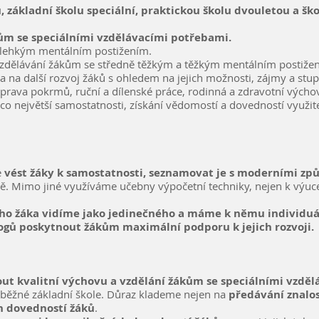
, základní školu speciální, praktickou školu dvouletou a šk
ům se speciálními vzdělávacími potřebami.
 s lehkým mentálním postižením.
 vzdělávání žákům se středně těžkým a těžkým mentálním postiže
a na další rozvoj žáků s ohledem na jejich možnosti, zájmy a stup
íprava pokrmů, ruční a dílenské práce, rodinná a zdravotní výchov
 co největší samostatnosti, získání vědomostí a dovedností využi
e
vést žáky k samostatnosti, seznamovat je s moderními způ
. Mimo jiné využíváme učebny výpočetní techniky, nejen k výuce 
ho žáka vidíme jako jedinečného a máme k němu individuá
gů poskytnout žákům maximální podporu k jejich rozvoji.
ut kvalitní výchovu a vzdělání žákům se speciálními vzdě
ěžné základní škole. Důraz klademe nejen na
předávání znalos
h dovedností žáků
.