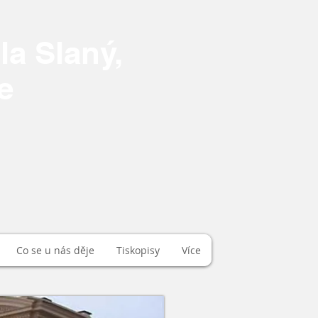
la Slaný,
e
Co se u nás děje
Tiskopisy
Více