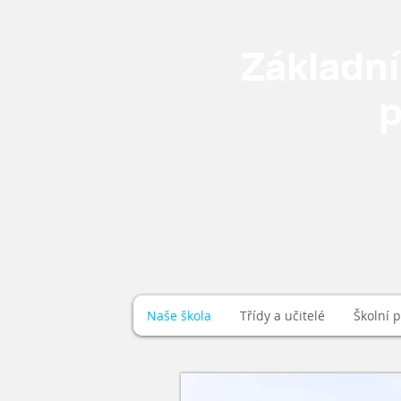
Základní
p
Naše škola
Třídy a učitelé
Školní 