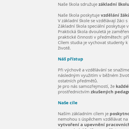
Naše škola sdružuje
základní školu
Naše škola poskytuje
vzdělání žák
V základní škole se vzdělávají žáci
Základní škola speciální poskytuje
Praktická škola dvouletá
je zaměřen
praktické činnosti v předmětech: př
Cílem studia je vychovat studenty k
životě.
Náš přístup
Při výchově a vzdělávání se snažím
následným využitím v běžném životě
ostatních předmětů.
Je pro nás samozřejmostí, že
každé
prostřednictvím
zkušených pedago
Naše cíle
Naším základním cílem je
poskytno
nemohou s úspěchem vzdělávat na b
vytvoření a upevnění pracovníc