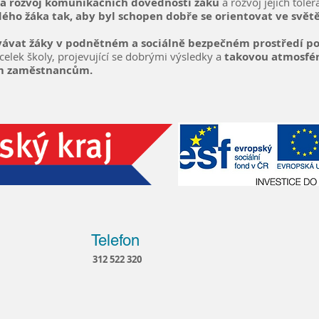
a rozvoj komunikačních dovedností žáků
a rozvoj jejich toler
dého žáka tak, aby byl schopen dobře se orientovat ve svě
vávat žáky v podnětném a sociálně bezpečném prostředí pod
celek školy, projevující se dobrými výsledky a
takovou atmosfér
ím zaměstnancům.
Telefon
312 522 320