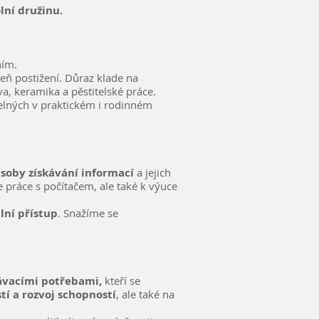
olní družinu.
ním.
eň postižení. Důraz klade na
a, keramika a pěstitelské práce.
telných v praktickém i rodinném
soby získávání informací
a jejich
práce s počítačem, ale také k výuce
lní přístup
. Snažíme se
lávacími potřebami,
kteří se
tí a rozvoj schopností
, ale také na