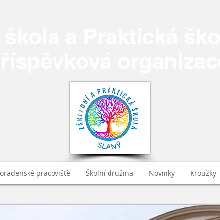
 škola a Praktická ško
říspěvková organizac
poradenské pracoviště
Školní družina
Novinky
Kroužky